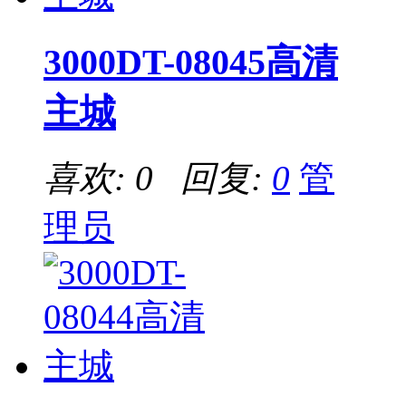
3000DT-08045高清
主城
喜欢: 0 回复:
0
管
理员