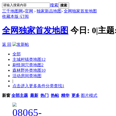
搜索
搜索
三千地图网
»
官网
›
独家新品地图
›
全网独家首发地图
收藏本版
|
订阅
全网独家首发地图
今日:
0
|
主题
返 回
全部
主城村镇类地图
12
刷怪洞穴类地图
2
森林野外类地图
10
活动房间类地图
|
点击进入更多条件分类查找
1
新窗
全部主题
最新
热门
热帖
精华
更多
图片模式