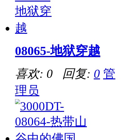
08065-地狱穿越
喜欢: 0 回复:
0
管
理员