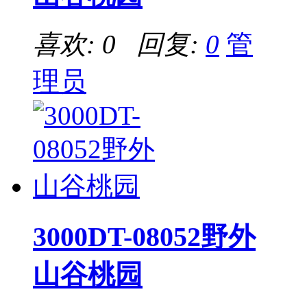
喜欢: 0 回复:
0
管
理员
3000DT-08052野外
山谷桃园